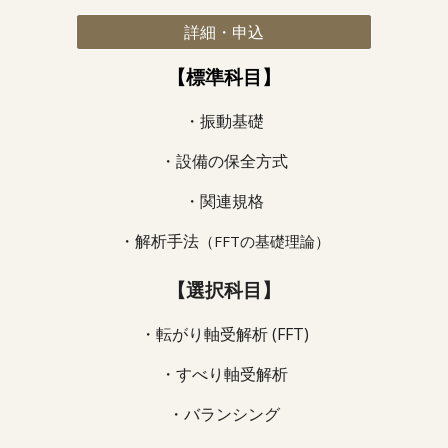
詳細・申込
【
標準科目
】
・振動基礎
・
設備の保全方式
・
関連規格
・
解析手法
（FFTの基礎理論）
【選択科目】
・
転がり軸受解析 (FFT)
・
すべり軸受解析
・
バランシング